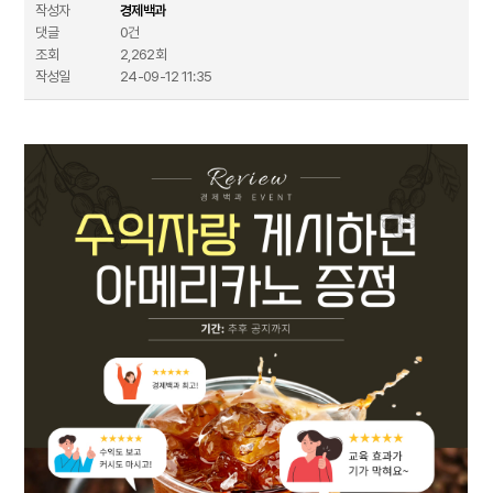
작성자
경제백과
댓글
0건
조회
2,262회
작성일
24-09-12 11:35